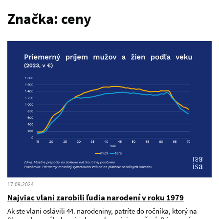
Značka:
ceny
17.09.2024
Najviac vlani zarobili ľudia narodení v roku 1979
Ak ste vlani oslávili 44. narodeniny, patríte do ročníka, ktorý na