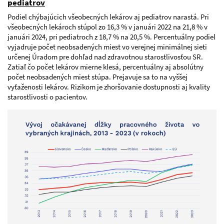
pediatrov
Podiel chýbajúcich všeobecných lekárov aj pediatrov narastá. Pri
všeobecných lekároch stúpol zo 16,3 % v januári 2022 na 21,8 % v
januári 2024, pri pediatroch z 18,7 % na 20,5 %. Percentuálny podiel
vyjadruje počet neobsadených miest vo verejnej minimálnej sieti
určenej Úradom pre dohľad nad zdravotnou starostlivosťou SR.
Zatiaľ čo počet lekárov mierne klesá, percentuálny aj absolútny
počet neobsadených miest stúpa. Prejavuje sa to na vyššej
vyťaženosti lekárov. Rizikom je zhoršovanie dostupnosti aj kvality
starostlivosti o pacientov.