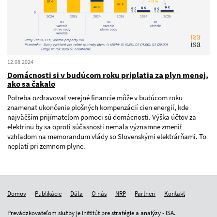
12.08.2024
Domácnosti si v budúcom roku priplatia za plyn menej,
ako sa čakalo
Potreba ozdravovať verejné financie môže v budúcom roku
znamenať ukončenie plošných kompenzácií cien energií, kde
najväčším prijímateľom pomoci sú domácnosti. Výška účtov za
elektrinu by sa oproti súčasnosti nemala významne zmeniť
vzhľadom na memorandum vlády so Slovenskými elektrárňami. To
neplatí pri zemnom plyne.
Domov
Publikácie
Dáta
O nás
NRP
Partneri
Kontakt
Prevádzkovateľom služby je Inštitút pre stratégie a analýzy - ISA.