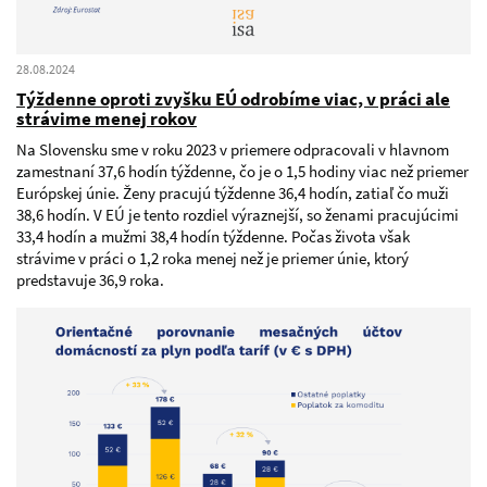
28.08.2024
Týždenne oproti zvyšku EÚ odrobíme viac, v práci ale
strávime menej rokov
Na Slovensku sme v roku 2023 v priemere odpracovali v hlavnom
zamestnaní 37,6 hodín týždenne, čo je o 1,5 hodiny viac než priemer
Európskej únie. Ženy pracujú týždenne 36,4 hodín, zatiaľ čo muži
38,6 hodín. V EÚ je tento rozdiel výraznejší, so ženami pracujúcimi
33,4 hodín a mužmi 38,4 hodín týždenne. Počas života však
strávime v práci o 1,2 roka menej než je priemer únie, ktorý
predstavuje 36,9 roka.