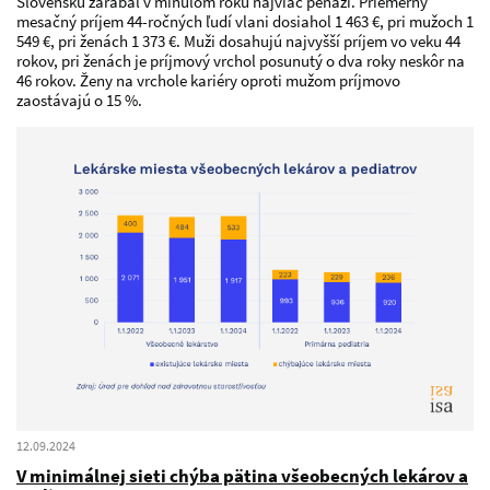
Slovensku zarábal v minulom roku najviac peňazí. Priemerný
mesačný príjem 44-ročných ľudí vlani dosiahol 1 463 €, pri mužoch 1
549 €, pri ženách 1 373 €. Muži dosahujú najvyšší príjem vo veku 44
rokov, pri ženách je príjmový vrchol posunutý o dva roky neskôr na
46 rokov. Ženy na vrchole kariéry oproti mužom príjmovo
zaostávajú o 15 %.
12.09.2024
V minimálnej sieti chýba pätina všeobecných lekárov a